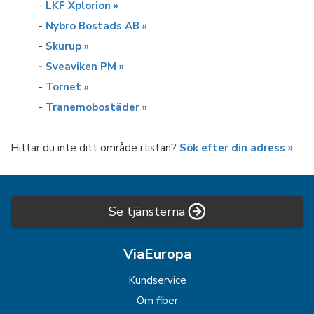
-
LKF Xplorion »
-
Nybro Bostads AB »
-
Skurup »
-
Sveaviken PM »
-
Tornet »
-
Tranemobostäder »
Hittar du inte ditt område i listan?
Sök efter din adress »
Se tjänsterna
ViaEuropa
Kundservice
Om fiber